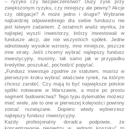
– ryzyko czy bezpieczeństwo? Duży zysk przy
zwiększonym ryzyku, czy mniejszy ale pewny? Akcje
czy obligacje? A może jedno i drugie? Wybranie
najbardziej odpowiedniego dla siebie funduszu nie
jest łatwym zadaniem. Z ostatnich analiz wynika, że
najlepiej wyszli inwestorzy, którzy inwestowali w
fundusze akcji, ale nie wszystkich spółek. Jedne
odnotowały wysokie wzrosty, inne mniejsze, jeszcze
inne straty. Jeśli chcemy wybrać najlepszy fundusz
inwestycyjny, musimy, tak samo jak w przypadku
kredytów, poszukać, pochodzić popytać.
„Fundusz inwestuje zgodnie ze statutem, musisz w
pierwszym kroku wybrać właściwie rynek, na którym
chcesz zarobić. Czy mają to być największe polskie
spółki notowane w Warszawie, a może po prostu
segment budownictwa? Tego typu dylematów możesz
mieć wiele, ale to one w pierwszej kolejności powinny
zostać rozwiązane. Dopiero wtedy wybierzesz
najlepszy fundusz inwestycyjny.
Każdy profesjonalny doradca podpowie, że
koncentrowanie pieniędzy w „jednym koszyku” to