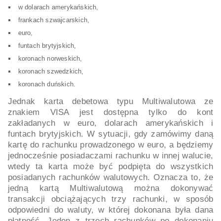
w dolarach amerykańskich,
frankach szwajcarskich,
euro,
funtach brytyjskich,
koronach norweskich,
koronach szwedzkich,
koronach duńskich.
Jednak karta debetowa typu Multiwalutowa ze
znakiem VISA jest dostępna tylko do kont
zakładanych w euro, dolarach amerykańskich i
funtach brytyjskich. W sytuacji, gdy zamówimy daną
kartę do rachunku prowadzonego w euro, a będziemy
jednocześnie posiadaczami rachunku w innej walucie,
wtedy ta karta może być podpięta do wszystkich
posiadanych rachunków walutowych. Oznacza to, że
jedną kartą Multiwalutową można dokonywać
transakcji obciążających trzy rachunki, w sposób
odpowiedni do waluty, w której dokonana była dana
płatność. Jeden z trzech rachunków po dokonaniu