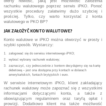
oferty nowość, jaką jest możliwość założenia
rachunku walutowego poprzez serwis iPKO. Ponoć
wszystkie procedury załatwimy dużo szybciej i
prościej. Tylko, czy warto korzystać z konta
walutowego w PKO BP?
JAK ZAŁOŻYĆ KONTO WALUTOWE?
Konto walutowe w iPKO można otworzyć w prosty i
szybki sposób. Wystarczy:
zalogować się do serwisu internetowego iPKO;
wybrać wybrany rachunek walutowy;
zaznaczyć, czy jednocześnie z kontem decydujemy się na kartę
debetową – jest ona dostępna przy kontach w dolarach
amerykańskich, funtach brytyjskich i euro.
W serwisie internetowym iPKO, klient zakładający
rachunek walutowy może zapoznać się z wszystkimi
informacjami dotyczącymi konta, a także z
obowiązującym regulaminem oraz taryfą opłat i
prowizji. Dodatkowo klient ma także możliwość