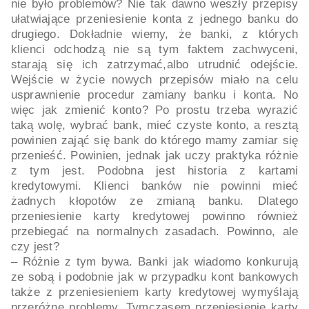
nie było problemów? Nie tak dawno weszły przepisy
ułatwiające przeniesienie konta z jednego banku do
drugiego. Dokładnie wiemy, że banki, z których
klienci odchodzą nie są tym faktem zachwyceni,
starają się ich zatrzymać,albo utrudnić odejście.
Wejście w życie nowych przepisów miało na celu
usprawnienie procedur zamiany banku i konta. No
więc jak zmienić konto? Po prostu trzeba wyrazić
taką wolę, wybrać bank, mieć czyste konto, a resztą
powinien zająć się bank do którego mamy zamiar się
przenieść. Powinien, jednak jak uczy praktyka różnie
z tym jest. Podobna jest historia z kartami
kredytowymi. Klienci banków nie powinni mieć
żadnych kłopotów ze zmianą banku. Dlatego
przeniesienie karty kredytowej powinno również
przebiegać na normalnych zasadach. Powinno, ale
czy jest?
– Różnie z tym bywa. Banki jak wiadomo konkurują
ze sobą i podobnie jak w przypadku kont bankowych
także z przeniesieniem karty kredytowej wymyślają
przeróżne problemy. Tymczasem przeniesienie karty