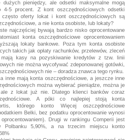
e dużych pieniędzy, ale odsetki maksymalne mogą
 4-5 procent. Z kont oszczędnościowych odsetki
często oferty lokat i kont oszczędnościowych są
czędnościowe, a nie konta osobiste, lub lokaty?
iste najczęściej bywają bardzo nisko oprocentowane
atomiast konta oszczędnościowe oprocentowaniem
yższają lokaty bankowe. Poza tym konta osobiste
ących takich jak opłaty rachunków, przelewów, zleceń
e mają kasy na pozyskiwanie kredytów z tzw. linii
nkowych nie można wycofywać zdeponowanej gotówki,
 oszczędnościowych nie – doradza znawca tego rynku.
, a inne mają konta oszczędnościowe, a jeszcze inne
zczędnościowych można wybierać pieniądze, można je
ale z lokat już nie. Dlatego klienci banków coraz
zędnościowe. A póki co najlepiej stoją konta
rtis, którego konto Więcej oszczędnościowe
podatkiem Belki, bez podatku oprocentowanie wynosi
 oprocentowaniem). Drugi w rankingu Comperii jest
 Polbanku 5,90%, a na trzecim miejscu konto
,68%