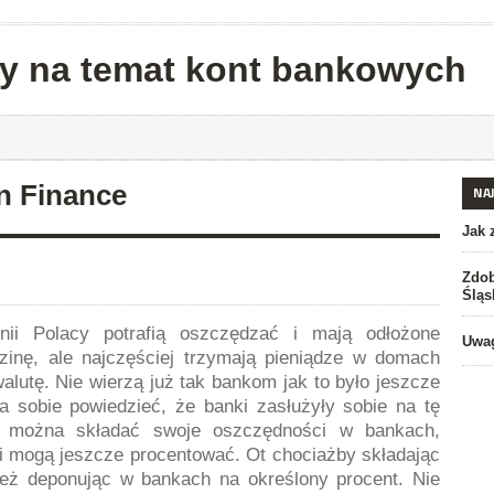
dy na temat kont bankowych
en Finance
NA
Jak 
Zdob
Śląs
nii Polacy potrafią oszczędzać i mają odłożone
Uwag
zinę, ale najczęściej trzymają pieniądze w domach
alutę. Nie wierzą już tak bankom jak to było jeszcze
a sobie powiedzieć, że banki zasłużyły sobie na tę
al można składać swoje oszczędności w bankach,
i mogą jeszcze procentować. Ot chociażby składając
też deponując w bankach na określony procent. Nie