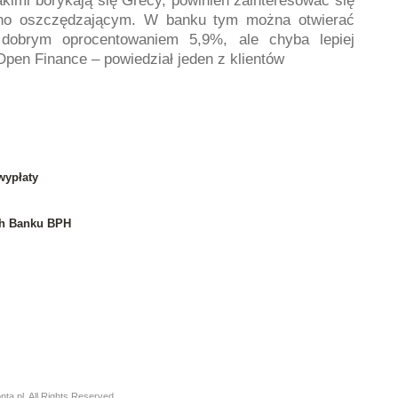
jakimi borykają się Grecy, powinien zainteresować się
cno oszczędzającym. W banku tym można otwierać
 dobrym oprocentowaniem 5,9%, ale chyba lepiej
pen Finance – powiedział jeden z klientów
wypłaty
ych Banku BPH
a.pl. All Rights Reserved