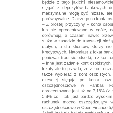
będzie z tego jakichś niesamowici
sięgać z depozytów bankowych do
maksymalne mogą być niższe, ale 
porównywalne. Dlaczego na konta osz
– Z prostej przyczyny – konta osob
lub nie oprocentowane w ogóle, n
dorównują, a czasami nawet przew
służą w zasadzie do transakcji bież
stałych, a dla klientów, którzy ni
kredytowych. Natomiast z lokat ba
ponieważ traci się odsetki, a z kont
– Inne jest zadanie kont osobistych
lokaty ale to prawda, że z kont os
także wybierać z kont osobistych, 
częściej sięgają po konta oszc
oszczędnościowe w Paribas Fo
oprocentowane jest aż na 7,16% (z 
5,8% co i tak jest bardzo wysokim
rachunek mocno oszczędzający w
oszczędnościowe w Open Finance 5