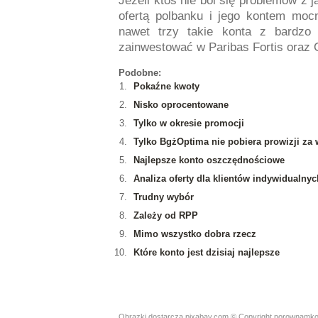
Jeżeli ktoś nie boi się problemów z 
ofertą polbanku i jego kontem mo
nawet trzy takie konta z bardzo
zainwestować w Paribas Fortis oraz O
Podobne:
Pokaźne kwoty
Nisko oprocentowane
Tylko w okresie promocji
Tylko BgżOptima nie pobiera prowizji za 
Najlepsze konto oszczędnościowe
Analiza oferty dla klientów indywidualn
Trudny wybór
Zależy od RPP
Mimo wszystko dobra rzecz
Które konto jest dzisiaj najlepsze
Obrazki dostarcza pixabay.com
© Copyright porownamkont